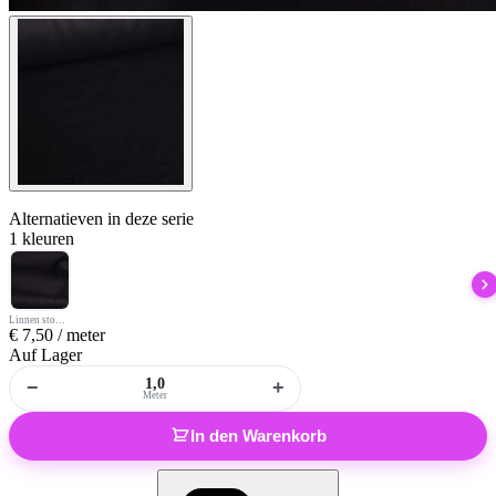
Alternatieven
in deze serie
1 kleuren
Linnen stof zwart gewassen
€
7,50
/ meter
Auf Lager
−
+
Meter
In den Warenkorb