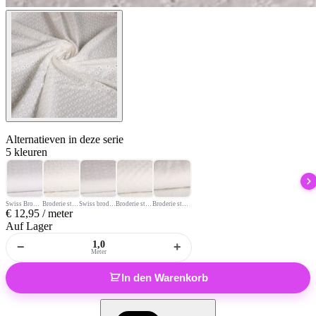
Alternatieven
in deze serie
5 kleuren
Swiss Broderie diamond wit
Broderie stof bloem wit
Swiss broderie stof off white ecru
Broderie stof off white/ecru
Broderie stof off white / ecru
€
12,95
/ meter
Auf Lager
−
+
Meter
In den Warenkorb