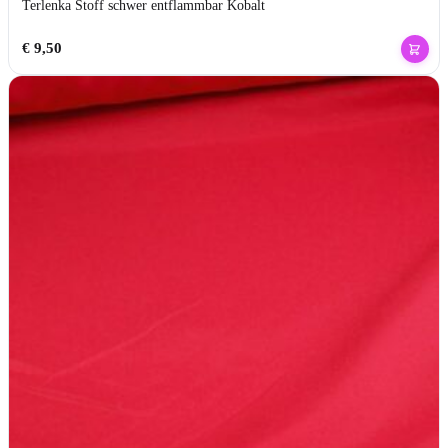
Terlenka Stoff schwer entflammbar Kobalt
€
9,50