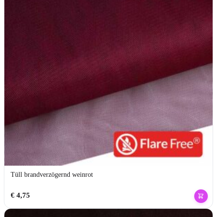
Tüll brandverzögernd weinrot
€
4,75