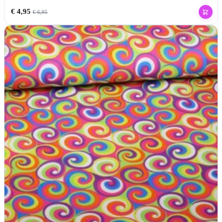
€
4,95
€
6,95