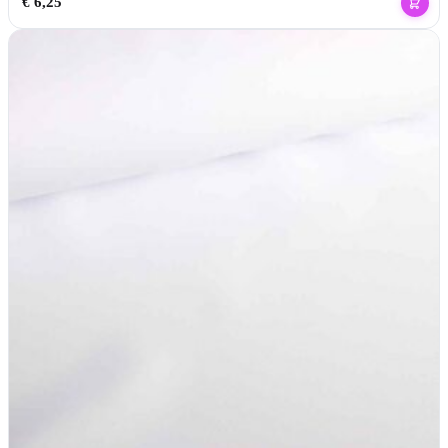
€
6,25