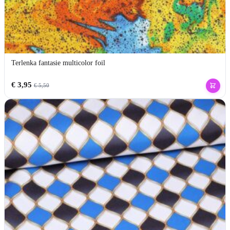
Terlenka fantasie multicolor foil
€
3,95
€
5,50