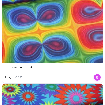
Terlenka fancy print
€
5,95
€
6,95