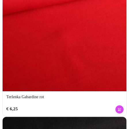
Terlenka Gabardine rot
€
6,25