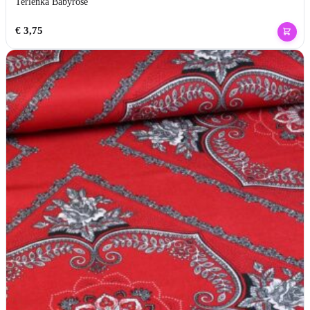
Terlenka Babyrosé
€
3,75