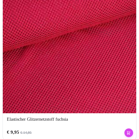
Elastischer Glitzernetzstoff fuchsia
€
9,95
€
14,95