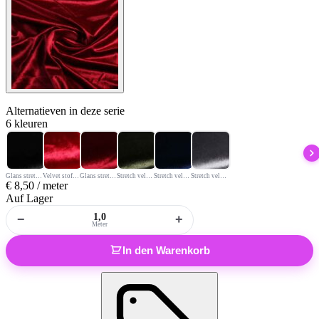
Alternatieven
in deze serie
6 kleuren
Glans stretch velvet stof zwart
Velvet stof rood
Glans stretch velvet stof bordeaux
Stretch velvet stof olijfgroen
Stretch velvet stof blauw
Stretch velvet stof zilver
€
8,50
/ meter
Auf Lager
−
+
Meter
In den Warenkorb