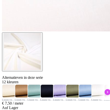
Alternatieven
in deze serie
12 kleuren
Linnen viscose Naturel Melange
Linnen viscose Camel
Linnen viscose Oudgroen
Linnen viscose Donkerblauw
Linnen viscose Lila
Linnen viscose Legergroen
Linnen viscose Light Jeans
Linnen viscose Ecru
€
7,50
/ meter
Auf Lager